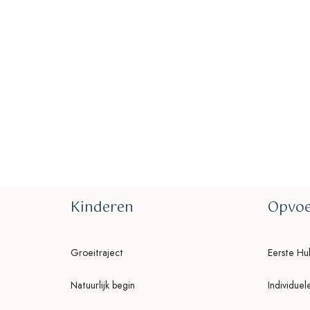
a Cl
The success of Yoga does n
perform postures but in h
way we live our life and o
Kinderen
Opvoe
Groeitraject
Eerste Hu
Natuurlijk begin
Individuel