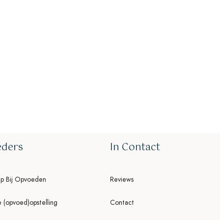
ass
ot lie in the ability to
ow it positively changes the
ur relationships.
ders
In Contact
lp Bij Opvoeden
Reviews
e (opvoed)opstelling
Contact