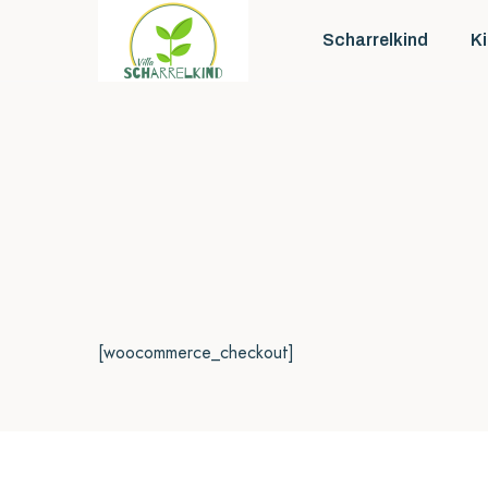
Scharrelkind
K
[woocommerce_checkout]
Sch