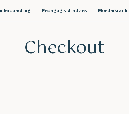
indercoaching
Pedagogisch advies
Moederkracht
Checkout
edule