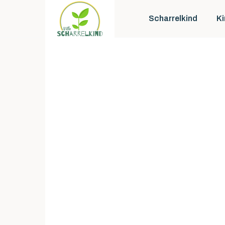
Scharrelkind
K